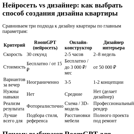
Нейросеть vs дизайнер: как выбрать
способ создания дизайна квартиры
Сравниваем три подхода к дизайну квартиры по главным
параметрам:
RoomGPT
Онлайн-
Дизайнер
Критерий
(нейросеть)
конструктор
интерьера
Скорость
30 секунд
2-5 часов
2–8 недель
Бесплатно /
Бесплатно / от 15
Стоимость
до 3 000 ₽/
от 50 000 ₽
₽
мес
Вариантов
Неограниченно
3-5
1-2 концепции
за вечер
Нужны
Нет (делает
Нет
Средние
навыки
дизайнер)
Реализм
Схема / 3D-
Профессиональный
Фотореалистично
результата
модель
рендер
Лучше
Подбора стиля,
Расстановки
Полного проекта
всего для
референса
мебели
под ремонт