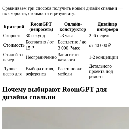
Сравниваем три способа получить новый дизайн спальни —
по скорости, стоимости и результату:
RoomGPT
Онлайн-
Дизайнер
Критерий
(нейросеть)
конструктор
интерьера
Скорость
30 секунд
1-3 часа
2–6 недель
Бесплатно / от
Бесплатно / до
Стоимость
от 40 000 ₽
15 ₽
3 000 ₽/мес
Стилей за
Зависит от
Неограниченно
1-2 концепции
вечер
каталога
Детального
Лучше
Выбора стиля,
Расстановки
проекта под
всего для
референса
мебели
ремонт
Почему выбирают RoomGPT для
дизайна спальни