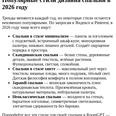
2026 году
Тренды меняются каждый год, но некоторые стили остаются
неизменно популярными. По запросам в Яндексе и Pinterest, в
2026 году чаще всего ищут:
Спальня в стиле минимализм
— панель за изголовьем
с подсветкой, встроенный шкаф-купе, монохромная
палитра, никаких лишних деталей. Создаёт ощущение
порядка и простора.
Скандинавская спальня
— белые стены, деревянные
детали, льняной текстиль, зелёные растения.
Функциональная, светлая, спокойная.
Спальня в стиле хюгге
— максимальный уют через
текстиль: вязаные пледы, много подушек, тёплый свет.
Датская философия комфорта в полном воплощении.
Japandi спальня
— японская лаконичность плюс
скандинавская теплота. Приземлённая кровать,
натуральные материалы, нейтральная палитра.
Неоклассическая спальня
— молдинги на стенах,
бархатное изголовье, симметричные светильники,
элегантная сдержанность без барокко.
Попробуйте все эти стили для своей спальни в RoomGPT —