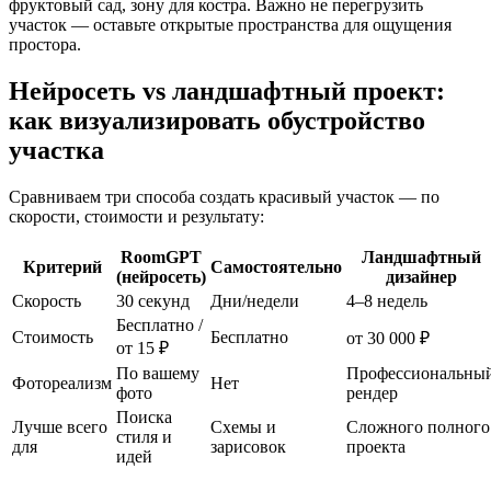
фруктовый сад, зону для костра. Важно не перегрузить
участок — оставьте открытые пространства для ощущения
простора.
Нейросеть vs ландшафтный проект:
как визуализировать обустройство
участка
Сравниваем три способа создать красивый участок — по
скорости, стоимости и результату:
RoomGPT
Ландшафтный
Критерий
Самостоятельно
(нейросеть)
дизайнер
Скорость
30 секунд
Дни/недели
4–8 недель
Бесплатно /
Стоимость
Бесплатно
от 30 000 ₽
от 15 ₽
По вашему
Профессиональны
Фотореализм
Нет
фото
рендер
Поиска
Лучше всего
Схемы и
Сложного полного
стиля и
для
зарисовок
проекта
идей