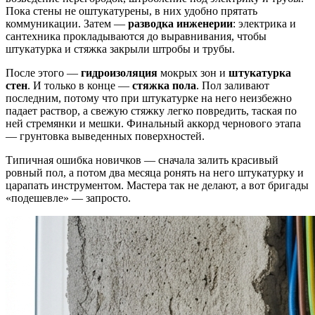
Пока стены не оштукатурены, в них удобно прятать
коммуникации. Затем —
разводка инженерии
: электрика и
сантехника прокладываются до выравнивания, чтобы
штукатурка и стяжка закрыли штробы и трубы.
После этого —
гидроизоляция
мокрых зон и
штукатурка
стен
. И только в конце —
стяжка пола
. Пол заливают
последним, потому что при штукатурке на него неизбежно
падает раствор, а свежую стяжку легко повредить, таская по
ней стремянки и мешки. Финальный аккорд чернового этапа
— грунтовка выведенных поверхностей.
Типичная ошибка новичков — сначала залить красивый
ровный пол, а потом два месяца ронять на него штукатурку и
царапать инструментом. Мастера так не делают, а вот бригады
«подешевле» — запросто.