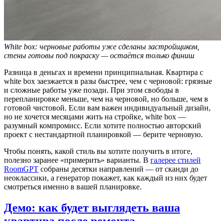
White box: черновые работы уже сделаны застройщиком,
стены готовы под покраску — остаётся только финиш
Разница в деньгах и времени принципиальная. Квартира с
white box заезжается в разы быстрее, чем с черновой: грязные
и сложные работы уже позади. При этом свободы в
перепланировке меньше, чем на черновой, но больше, чем в
готовой чистовой. Если вам важен индивидуальный дизайн,
но не хочется месяцами жить на стройке, white box —
разумный компромисс. Если хотите полностью авторский
проект с нестандартной планировкой — берите черновую.
Чтобы понять, какой стиль вы хотите получить в итоге,
полезно заранее «примерить» варианты. В
галерее стилей
RoomGPT
собраны десятки направлений — от сканди до
неоклассики, а генератор покажет, как каждый из них будет
смотреться именно в вашей планировке.
Демо: как будет выглядеть ваша
квартира после ремонта