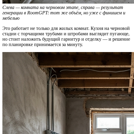
Слева — комната на черновом этапе, справа — результат
генерации в RoomGPT: тот же объём, но уже с финишем и
мебелью
Это работает не только для жилых комнат. Кухня на черновой
стадии с торчащими трубами и штробами выглядит пугающе,
но стоит наложить будущий гарнитур и отделку — и решение
по планировке принимается за минуту.