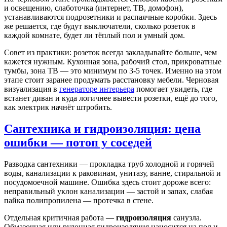
и освещению, слаботочка (интернет, ТВ, домофон),
устанавливаются подрозетники и распаячные коробки. Здесь
же решается, где будут выключатели, сколько розеток в
каждой комнате, будет ли тёплый пол и умный дом.
Совет из практики: розеток всегда закладывайте больше, чем
кажется нужным. Кухонная зона, рабочий стол, прикроватные
тумбы, зона ТВ — это минимум по 3-5 точек. Именно на этом
этапе стоит заранее продумать расстановку мебели. Черновая
визуализация в
генераторе интерьера
помогает увидеть, где
встанет диван и куда логичнее вывести розетки, ещё до того,
как электрик начнёт штробить.
Сантехника и гидроизоляция: цена
ошибки — потоп у соседей
Разводка сантехники — прокладка труб холодной и горячей
воды, канализации к раковинам, унитазу, ванне, стиральной и
посудомоечной машине. Ошибка здесь стоит дороже всего:
неправильный уклон канализации — застой и запах, слабая
пайка полипропилена — протечка в стене.
Отдельная критичная работа —
гидроизоляция
санузла.
Обмазочная или рулонная гидроизоляция наносится на пол и