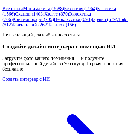
Все стили
Минимализм
(
3688
)
Без стиля
(
1964
)
Классика
(
1566
)
Сканди
(
1403
)
Хюгге
(
870
)
Эклектика
(
706
)
Контемпорари
(
705
)
Неоклассика
(
693
)
Japandi
(
679
)
Лофт
(
512
)
Британский
(
262
)
Блэктэк
(
156
)
Нет генераций для выбранного стиля
Создайте дизайн интерьера с помощью ИИ
Загрузите фото вашего помещения — и получите
профессиональный дизайн за 30 секунд. Первая генерация
бесплатно.
Создать интерьер с ИИ