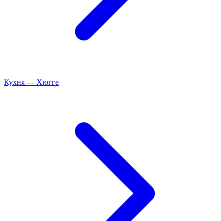
Кухня
—
Хюгге