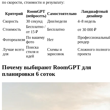
по скорости, стоимости и результату:
RoomGPT
Ландшафтный
Критерий
Самостоятельно
(нейросеть)
дизайнер
Скорость
30 секунд
Дни/недели
4–8 недель
Бесплатно /
Стоимость
Бесплатно
от 30 000 ₽
от 15 ₽
По вашему
Профессиональны
Фотореализм
Нет
фото
рендер
Поиска
Лучше всего
Схемы и
Сложного полного
стиля и
для
зарисовок
проекта
идей
Почему выбирают RoomGPT для
планировки 6 соток