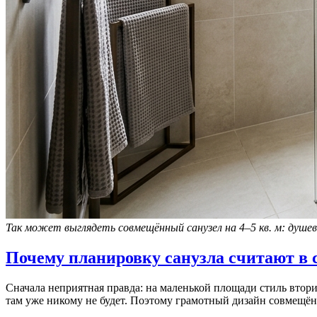
Так может выглядеть совмещённый санузел на 4–5 кв. м: душева
Почему планировку санузла считают в с
Сначала неприятная правда: на маленькой площади стиль втори
там уже никому не будет. Поэтому грамотный дизайн совмещённ