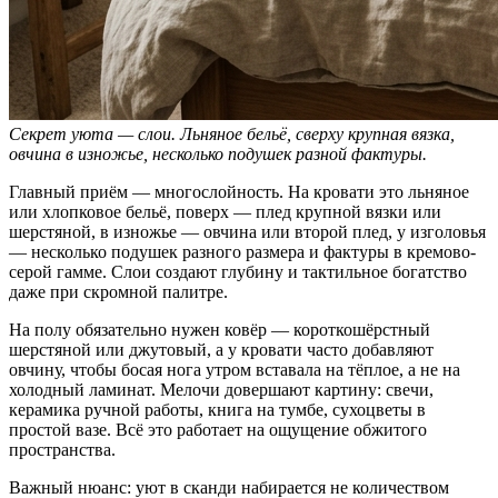
Секрет уюта — слои. Льняное бельё, сверху крупная вязка,
овчина в изножье, несколько подушек разной фактуры.
Главный приём — многослойность. На кровати это льняное
или хлопковое бельё, поверх — плед крупной вязки или
шерстяной, в изножье — овчина или второй плед, у изголовья
— несколько подушек разного размера и фактуры в кремово-
серой гамме. Слои создают глубину и тактильное богатство
даже при скромной палитре.
На полу обязательно нужен ковёр — короткошёрстный
шерстяной или джутовый, а у кровати часто добавляют
овчину, чтобы босая нога утром вставала на тёплое, а не на
холодный ламинат. Мелочи довершают картину: свечи,
керамика ручной работы, книга на тумбе, сухоцветы в
простой вазе. Всё это работает на ощущение обжитого
пространства.
Важный нюанс: уют в сканди набирается не количеством