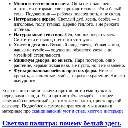
Много естественного света.
Окна не занавешены
плотными шторами, свет проходит сквозь лён и белый
тюль. Подоконник — рабочая поверхность, а не склад.
Натуральное дерево.
Светлый дуб, ясень, берёза — в
изголовье, полу, тумбах. Дерево тёплого, а не рыжего
оттенка.
Натуральный текстиль.
Лён, хлопок, шерсть, мех.
Синтетика и глянец почти отсутствуют.
Хюгге в деталях.
Вязаный плед, свечи, тёплая лампа,
чашка на тумбе — ощущение обжитого уюта, а не
музейной стерильности.
Минимум декора, но он есть.
Пара постеров, одно
растение, керамическая ваза. Не пусто, но и не завалено.
Функциональная мебель простых форм.
Низкая
кровать, лаконичные тумбы, закрытое хранение. Ничего
вычурного.
Если вы поставили галочки против пяти-семи пунктов —
перед вами сканди. Если против трёх-четырёх — скорее
«светлый современный», и это тоже неплохо, просто другой
разговор. Подробнее о самом направлении мы писали в
материале про
скандинавский уют и стиль хюгге в интерьере
.
Светлая палитра: почему белый здесь