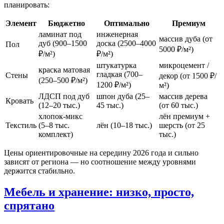
планировать:
Элемент
Бюджетно
Оптимально
Премиум
ламинат под
инженерная
массив дуба (от
дуб (900–1500
доска (2500–4000
Пол
5000 ₽/м²)
₽/м²)
₽/м²)
штукатурка
микроцемент /
краска матовая
гладкая (700–
Стены
декор (от 1500 ₽/
(250–500 ₽/м²)
1200 ₽/м²)
м²)
ЛДСП под дуб
шпон дуба (25–
массив дерева
Кровать
(12–20 тыс.)
45 тыс.)
(от 60 тыс.)
хлопок-микс
лён премиум +
Текстиль
(5–8 тыс.
лён (10–18 тыс.)
шерсть (от 25
комплект)
тыс.)
Цены ориентировочные на середину 2026 года и сильно
зависят от региона — но соотношение между уровнями
держится стабильно.
Мебель и хранение: низко, просто,
спрятано