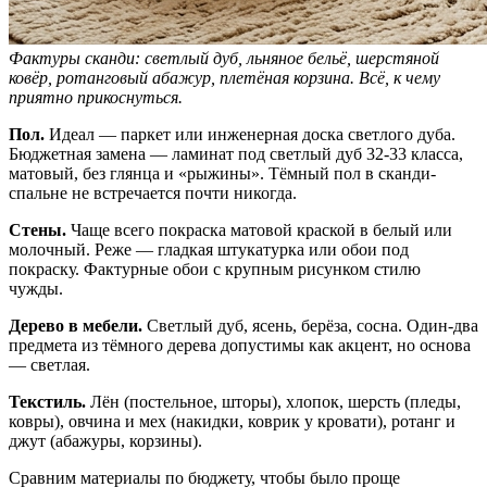
Фактуры сканди: светлый дуб, льняное бельё, шерстяной
ковёр, ротанговый абажур, плетёная корзина. Всё, к чему
приятно прикоснуться.
Пол.
Идеал — паркет или инженерная доска светлого дуба.
Бюджетная замена — ламинат под светлый дуб 32-33 класса,
матовый, без глянца и «рыжины». Тёмный пол в сканди-
спальне не встречается почти никогда.
Стены.
Чаще всего покраска матовой краской в белый или
молочный. Реже — гладкая штукатурка или обои под
покраску. Фактурные обои с крупным рисунком стилю
чужды.
Дерево в мебели.
Светлый дуб, ясень, берёза, сосна. Один-два
предмета из тёмного дерева допустимы как акцент, но основа
— светлая.
Текстиль.
Лён (постельное, шторы), хлопок, шерсть (пледы,
ковры), овчина и мех (накидки, коврик у кровати), ротанг и
джут (абажуры, корзины).
Сравним материалы по бюджету, чтобы было проще