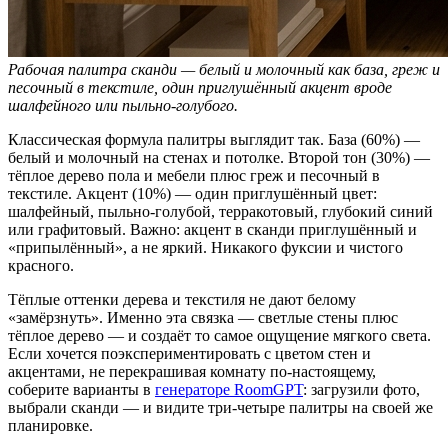
Рабочая палитра сканди — белый и молочный как база, греж и
песочный в текстиле, один приглушённый акцент вроде
шалфейного или пыльно-голубого.
Классическая формула палитры выглядит так. База (60%) —
белый и молочный на стенах и потолке. Второй тон (30%) —
тёплое дерево пола и мебели плюс греж и песочный в
текстиле. Акцент (10%) — один приглушённый цвет:
шалфейный, пыльно-голубой, терракотовый, глубокий синий
или графитовый. Важно: акцент в сканди приглушённый и
«припылённый», а не яркий. Никакого фуксии и чистого
красного.
Тёплые оттенки дерева и текстиля не дают белому
«замёрзнуть». Именно эта связка — светлые стены плюс
тёплое дерево — и создаёт то самое ощущение мягкого света.
Если хочется поэкспериментировать с цветом стен и
акцентами, не перекрашивая комнату по-настоящему,
соберите варианты в
генераторе RoomGPT
: загрузили фото,
выбрали сканди — и видите три-четыре палитры на своей же
планировке.