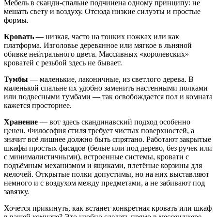
Мебель в сканди-спальне подчинена одному принципу: не
мешать свету и воздуху. Отсюда низкие силуэты и простые
формы.
Кровать
— низкая, часто на тонких ножках или как
платформа. Изголовье деревянное или мягкое в льняной
обивке нейтрального цвета. Массивных «королевских»
кроватей с резьбой здесь не бывает.
Тумбы
— маленькие, лаконичные, из светлого дерева. В
маленькой спальне их удобно заменить настенными полками
или подвесными тумбами — так освобождается пол и комната
кажется просторнее.
Хранение
— вот здесь скандинавский подход особенно
ценен. Философия стиля требует чистых поверхностей, а
значит всё лишнее должно быть спрятано. Работают закрытые
шкафы простых фасадов (белые или под дерево, без ручек или
с минималистичными), встроенные системы, кровати с
подъёмным механизмом и ящиками, плетёные корзины для
мелочей. Открытые полки допустимы, но на них выставляют
немного и с воздухом между предметами, а не забивают под
завязку.
Хочется прикинуть, как встанет конкретная кровать или шкаф
в вашей комнате? Это удобно сделать прямо в мессенджере —