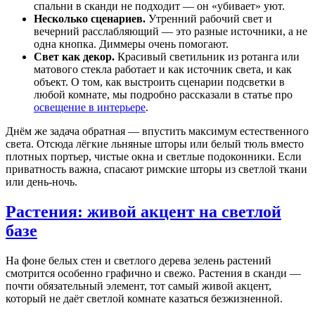
спальни в сканди не подходит — он «убивает» уют.
Несколько сценариев.
Утренний рабочий свет и
вечерний расслабляющий — это разные источники, а не
одна кнопка. Диммеры очень помогают.
Свет как декор.
Красивый светильник из ротанга или
матового стекла работает и как источник света, и как
объект. О том, как выстроить сценарии подсветки в
любой комнате, мы подробно рассказали в статье про
освещение в интерьере
.
Днём же задача обратная — впустить максимум естественного
света. Отсюда лёгкие льняные шторы или белый тюль вместо
плотных портьер, чистые окна и светлые подоконники. Если
приватность важна, спасают римские шторы из светлой ткани
или день-ночь.
Растения: живой акцент на светлой
базе
На фоне белых стен и светлого дерева зелень растений
смотрится особенно графично и свежо. Растения в сканди —
почти обязательный элемент, тот самый живой акцент,
который не даёт светлой комнате казаться безжизненной.