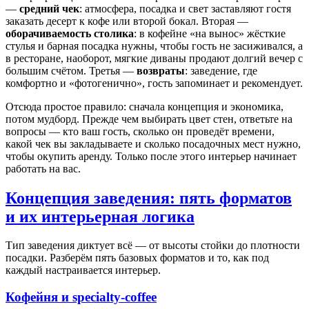
—
средний чек
: атмосфера, посадка и свет заставляют гостя
заказать десерт к кофе или второй бокал. Вторая —
оборачиваемость столика
: в кофейне «на вынос» жёсткие
стулья и барная посадка нужны, чтобы гость не засиживался, а
в ресторане, наоборот, мягкие диваны продают долгий вечер с
большим счётом. Третья —
возвраты
: заведение, где
комфортно и «фотогенично», гость запоминает и рекомендует.
Отсюда простое правило: сначала концепция и экономика,
потом мудборд. Прежде чем выбирать цвет стен, ответьте на
вопросы — кто ваш гость, сколько он проведёт времени,
какой чек вы закладываете и сколько посадочных мест нужно,
чтобы окупить аренду. Только после этого интерьер начинает
работать на вас.
Концепция заведения: пять форматов
и их интерьерная логика
Тип заведения диктует всё — от высоты стойки до плотности
посадки. Разберём пять базовых форматов и то, как под
каждый настраивается интерьер.
Кофейня и specialty-coffee