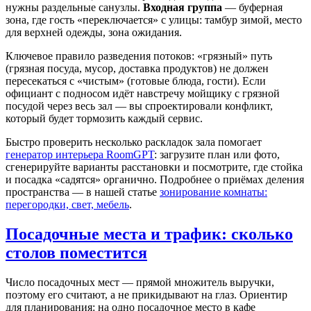
нужны раздельные санузлы.
Входная группа
— буферная
зона, где гость «переключается» с улицы: тамбур зимой, место
для верхней одежды, зона ожидания.
Ключевое правило разведения потоков: «грязный» путь
(грязная посуда, мусор, доставка продуктов) не должен
пересекаться с «чистым» (готовые блюда, гости). Если
официант с подносом идёт навстречу мойщику с грязной
посудой через весь зал — вы спроектировали конфликт,
который будет тормозить каждый сервис.
Быстро проверить несколько раскладок зала помогает
генератор интерьера RoomGPT
: загрузите план или фото,
сгенерируйте варианты расстановки и посмотрите, где стойка
и посадка «садятся» органично. Подробнее о приёмах деления
пространства — в нашей статье
зонирование комнаты:
перегородки, свет, мебель
.
Посадочные места и трафик: сколько
столов поместится
Число посадочных мест — прямой множитель выручки,
поэтому его считают, а не прикидывают на глаз. Ориентир
для планирования: на одно посадочное место в кафе