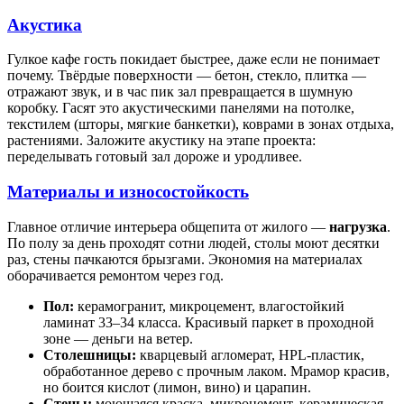
Акустика
Гулкое кафе гость покидает быстрее, даже если не понимает
почему. Твёрдые поверхности — бетон, стекло, плитка —
отражают звук, и в час пик зал превращается в шумную
коробку. Гасят это акустическими панелями на потолке,
текстилем (шторы, мягкие банкетки), коврами в зонах отдыха,
растениями. Заложите акустику на этапе проекта:
переделывать готовый зал дороже и уродливее.
Материалы и износостойкость
Главное отличие интерьера общепита от жилого —
нагрузка
.
По полу за день проходят сотни людей, столы моют десятки
раз, стены пачкаются брызгами. Экономия на материалах
оборачивается ремонтом через год.
Пол:
керамогранит, микроцемент, влагостойкий
ламинат 33–34 класса. Красивый паркет в проходной
зоне — деньги на ветер.
Столешницы:
кварцевый агломерат, HPL-пластик,
обработанное дерево с прочным лаком. Мрамор красив,
но боится кислот (лимон, вино) и царапин.
Стены:
моющаяся краска, микроцемент, керамическая