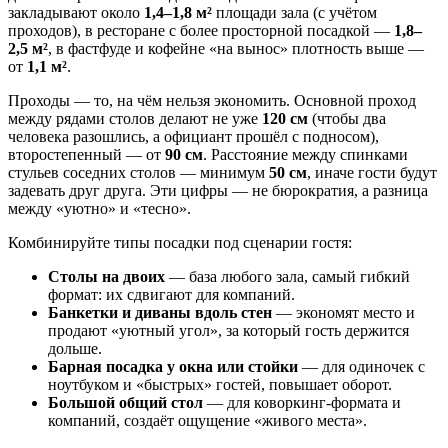
закладывают около
1,4–1,8 м²
площади зала (с учётом
проходов), в ресторане с более просторной посадкой —
1,8–
2,5 м²
, в фастфуде и кофейне «на вынос» плотность выше —
от
1,1 м²
.
Проходы — то, на чём нельзя экономить. Основной проход
между рядами столов делают не уже
120 см
(чтобы два
человека разошлись, а официант прошёл с подносом),
второстепенный — от
90 см
. Расстояние между спинками
стульев соседних столов — минимум
50 см
, иначе гости будут
задевать друг друга. Эти цифры — не бюрократия, а разница
между «уютно» и «тесно».
Комбинируйте типы посадки под сценарии гостя:
Столы на двоих
— база любого зала, самый гибкий
формат: их сдвигают для компаний.
Банкетки и диваны вдоль стен
— экономят место и
продают «уютный угол», за который гость держится
дольше.
Барная посадка у окна или стойки
— для одиночек с
ноутбуком и «быстрых» гостей, повышает оборот.
Большой общий стол
— для коворкинг-формата и
компаний, создаёт ощущение «живого места».