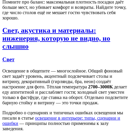
Помните про баланс: максимальная плотность посадки даёт
больше мест, но убивает комфорт и возвраты. Найдите точку,
где число столов ещё не мешает гостю чувствовать себя
хорошо.
Свет, акустика и материалы:
инженерия, которую не видно, но
слышно
Свет
Освещение в общепите — многослойное. Общий фоновый
свет задаёт уровень, акцентный подсвечивает столы и
витрину, декоративный (гирлянды, бра, неон) создаёт
настроение для фото. Тёплая температура
2700–3000K
делает
еду аппетитной и расслабляет гостя; холодный свет уместен
только в фастфуде, где ставка на оборот. Отдельно подсветите
барную стойку и витрину — это точки продаж.
Подробно о сценариях и типичных ошибках освещения мы
писали в статье
освещение в интерьере: типы, сценарии и
ошибки
— принципы полностью применимы к залу
заведения.