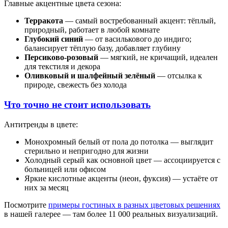
Главные акцентные цвета сезона:
Терракота
— самый востребованный акцент: тёплый,
природный, работает в любой комнате
Глубокий синий
— от василькового до индиго;
балансирует тёплую базу, добавляет глубину
Персиково-розовый
— мягкий, не кричащий, идеален
для текстиля и декора
Оливковый и шалфейный зелёный
— отсылка к
природе, свежесть без холода
Что точно не стоит использовать
Антитренды в цвете:
Монохромный белый от пола до потолка — выглядит
стерильно и непригодно для жизни
Холодный серый как основной цвет — ассоциируется с
больницей или офисом
Яркие кислотные акценты (неон, фуксия) — устаёте от
них за месяц
Посмотрите
примеры гостиных в разных цветовых решениях
в нашей галерее — там более 11 000 реальных визуализаций.