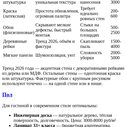
штукатурка
уникальная текстура
нанесения
3000
Требует
Краска
Простота обновления,
200-
идеально
(латексная)
огромная палитра
600
ровных стен
Скрывают мелкие
Стыки на
Обои
500-
дефекты, быстрый
больших
(флизелиновые)
2500
монтаж
площадях
Деревянные
Тренд 2026, объём и
Скапливают
1500-
рейки
фактура
пыль
4000
Сложность
2000-
Мягкие панели
Шумоизоляция, уют
уборки
5000
Тренд 2026 года — акцентная стена с декоративными рейками
из дерева или МДФ. Остальные стены — однотонная краска
или штукатурка. Фактурные обои с крупным рисунком
используют точечно — на одной стене или в нише.
Пол
Для гостиной в современном стиле оптимальны:
Инженерная доска
— натуральное дерево, тёплая
поверхность, долговечность. Цена: 3000-8000 руб/м²
Ламинат 33+ класса
— бюджетная альтернатива,