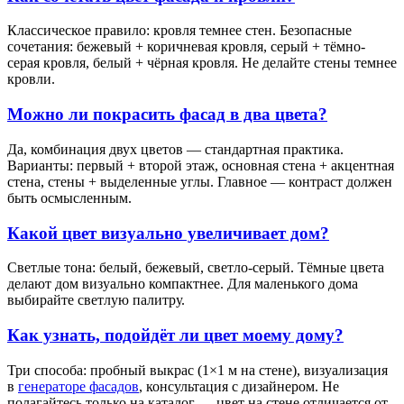
Классическое правило: кровля темнее стен. Безопасные
сочетания: бежевый + коричневая кровля, серый + тёмно-
серая кровля, белый + чёрная кровля. Не делайте стены темнее
кровли.
Можно ли покрасить фасад в два цвета?
Да, комбинация двух цветов — стандартная практика.
Варианты: первый + второй этаж, основная стена + акцентная
стена, стены + выделенные углы. Главное — контраст должен
быть осмысленным.
Какой цвет визуально увеличивает дом?
Светлые тона: белый, бежевый, светло-серый. Тёмные цвета
делают дом визуально компактнее. Для маленького дома
выбирайте светлую палитру.
Как узнать, подойдёт ли цвет моему дому?
Три способа: пробный выкрас (1×1 м на стене), визуализация
в
генераторе фасадов
, консультация с дизайнером. Не
полагайтесь только на каталог — цвет на стене отличается от