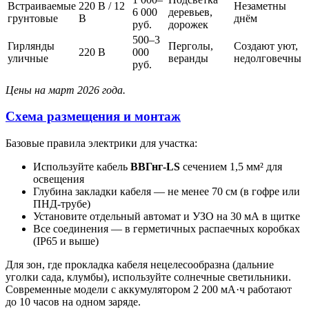
Встраиваемые
220 В / 12
Незаметны
6 000
деревьев,
грунтовые
В
днём
руб.
дорожек
500–3
Гирлянды
Перголы,
Создают уют,
220 В
000
уличные
веранды
недолговечны
руб.
Цены на март 2026 года.
Схема размещения и монтаж
Базовые правила электрики для участка:
Используйте кабель
ВВГнг-LS
сечением 1,5 мм² для
освещения
Глубина закладки кабеля — не менее 70 см (в гофре или
ПНД-трубе)
Установите отдельный автомат и УЗО на 30 мА в щитке
Все соединения — в герметичных распаечных коробках
(IP65 и выше)
Для зон, где прокладка кабеля нецелесообразна (дальние
уголки сада, клумбы), используйте солнечные светильники.
Современные модели с аккумулятором 2 200 мА·ч работают
до 10 часов на одном заряде.