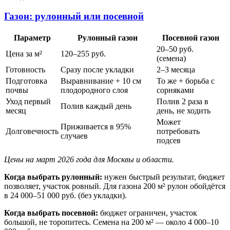
Газон: рулонный или посевной
Параметр
Рулонный газон
Посевной газон
20–50 руб.
Цена за м²
120–255 руб.
(семена)
Готовность
Сразу после укладки
2–3 месяца
Подготовка
Выравнивание + 10 см
То же + борьба с
почвы
плодородного слоя
сорняками
Уход первый
Полив 2 раза в
Полив каждый день
месяц
день, не ходить
Может
Приживается в 95%
Долговечность
потребовать
случаев
подсев
Цены на март 2026 года для Москвы и области.
Когда выбрать рулонный:
нужен быстрый результат, бюджет
позволяет, участок ровный. Для газона 200 м² рулон обойдётся
в 24 000–51 000 руб. (без укладки).
Когда выбрать посевной:
бюджет ограничен, участок
большой, не торопитесь. Семена на 200 м² — около 4 000–10