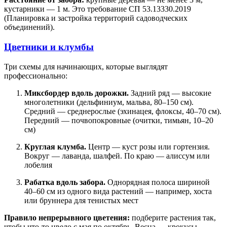
кустарники — 1 м. Это требование СП 53.13330.2019
(Планировка и застройка территорий садоводческих
объединений).
Цветники и клумбы
Три схемы для начинающих, которые выглядят
профессионально:
Миксбордер вдоль дорожки.
Задний ряд — высокие
многолетники (дельфиниум, мальва, 80–150 см).
Средний — среднерослые (эхинацея, флоксы, 40–70 см).
Передний — почвопокровные (очитки, тимьян, 10–20
см)
Круглая клумба.
Центр — куст розы или гортензия.
Вокруг — лаванда, шалфей. По краю — алиссум или
лобелия
Рабатка вдоль забора.
Однорядная полоса шириной
40–60 см из одного вида растений — например, хоста
или бруннера для тенистых мест
Правило непрерывного цветения:
подберите растения так,
чтобы что-то цвело с мая по октябрь. Весна — крокусы,