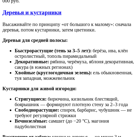
000 руб.
Деревья и кустарники
Высаживайте по принципу «от большого к малому»: сначала
деревья, потом кустарники, затем цветники.
Деревья для средней полосы:
Быстрорастущие (тень за 3–5 лет):
берёза, ива, клён
остролистный, тополь пирамидальный
Декоративные:
рябина, черёмуха, яблоня декоративная,
сакура (в южных регионах)
Хвойные (круглогодичная зелень):
ель обыкновенная,
туя западная, можжевельник
Кустарники для живой изгороди:
Стригущиеся:
бирючина, кизильник блестящий,
боярышник — формируют плотную стену за 2–3 года
Свободнорастущие:
спирея, барбарис, чубушник — не
требуют регулярной стрижки
Вечнозелёные:
самшит (до −20 °C), магония
падуболистная
Расстояние от забора:
крупные деревья — не менее 3 м,