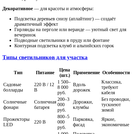
Декоративное
— для красоты и атмосферы:
Подсветка деревьев снизу (аплайтинг) — создаёт
драматичный эффект
Гирлянды на перголе или веранде — уютный свет для
вечеринок
Подводные светильники в пруду или фонтане
Контурная подсветка клумб и альпийских горок
Типы светильников для участка
Цена
Тип
Питание
Применение
Особенности
(шт.)
1 500–
Классика,
Садовые
220 В / 12
Вдоль
8 000
требуют
болларды
В
дорожек
руб.
кабеля
200–3
Без проводки,
Солнечные
Солнечная
Дорожки,
000
тускнеют
фонари
батарея
клумбы
руб.
зимой
800–5
Прожекторы
Парковка,
Яркие,
220 В
000
LED
фасад
экономичные
руб.
1 000–
Подсветка