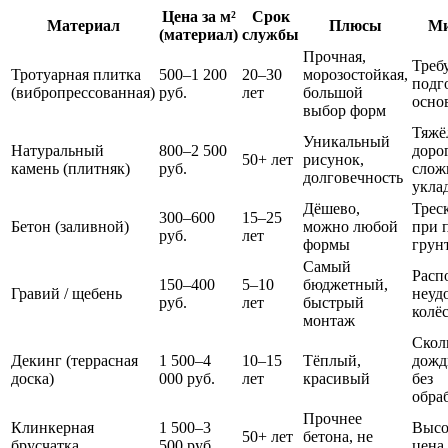
Цена за м²
Срок
Материал
Плюсы
М
(материал)
службы
Прочная,
Треб
Тротуарная плитка
500–1 200
20–30
морозостойкая,
подг
(вибропрессованная)
руб.
лет
большой
осно
выбор форм
Тяжё
Уникальный
Натуральный
800–2 500
доро
50+ лет
рисунок,
камень (плитняк)
руб.
слож
долговечность
укла
Дёшево,
Трес
300–600
15–25
Бетон (заливной)
можно любой
при 
руб.
лет
формы
грун
Самый
Распо
150–400
5–10
бюджетный,
Гравий / щебень
неуд
руб.
лет
быстрый
колё
монтаж
Скол
Декинг (террасная
1 500–4
10–15
Тёплый,
дожд
доска)
000 руб.
лет
красивый
без
обра
Прочнее
Клинкерная
1 500–3
Высо
50+ лет
бетона, не
брусчатка
500 руб.
цена