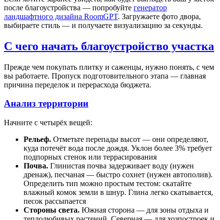
после благоустройства — попробуйте
генератор
ландшафтного дизайна RoomGPT
. Загружаете фото двора,
выбираете стиль — и получаете визуализацию за секунды.
С чего начать благоустройство участка
Прежде чем покупать плитку и саженцы, нужно понять, с чем
вы работаете. Пропуск подготовительного этапа — главная
причина переделок и перерасхода бюджета.
Анализ территории
Начните с четырёх вещей:
Рельеф.
Отметьте перепады высот — они определяют,
куда потечёт вода после дождя. Уклон более 3% требует
подпорных стенок или террасирования
Почва.
Глинистая почва задерживает воду (нужен
дренаж), песчаная — быстро сохнет (нужен автополив).
Определить тип можно простым тестом: скатайте
влажный комок земли в шнур. Глина легко скатывается,
песок рассыпается
Стороны света.
Южная сторона — для зоны отдыха и
теплолюбивых растений. Северная — для хозпостроек и