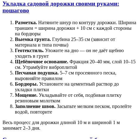
Укладка садовой дорожки своими руками:
пошагово
Разметка.
Натяните шнур по контуру дорожки. Ширина
траншеи = ширина дорожки + 10 см с каждой стороны
на бордюры
Выемка грунта.
Глубина 25–35 см (зависит от
материала и типа почвы)
Геотекстиль.
Уложите на дно — он не даёт щебню
уходить в грунт
Щебёночное основание.
Фракция 20–40 мм, слой 10–15
см. Утрамбуйте виброплитой
Песчаная подушка.
5–7 см просеянного песка,
выровняйте правилом
Бордюры.
Установите на цементный раствор до
укладки плитки
Мощение.
Укладывайте от себя, подбивая плитку
резиновым молотком
Заполнение швов.
Засыпьте мелким песком, пролейте
водой, повторите
Весь процесс для дорожки длиной 10 м и шириной 1 м
занимает 2–3 дня.